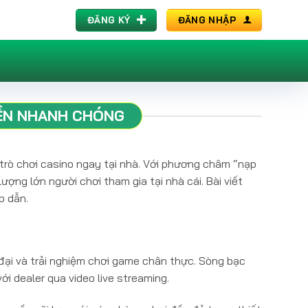
ĐĂNG KÝ
ĐĂNG NHẬP
IỀN NHANH CHÓNG
 trò chơi casino ngay tại nhà. Với phương châm “nạp
ợng lớn người chơi tham gia tại nhà cái. Bài viết
p dẫn.
đại và trải nghiệm chơi game chân thực. Sòng bạc
i dealer qua video live streaming.