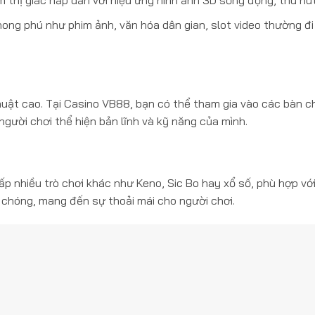
m thị giác hấp dẫn với hiệu ứng hình ảnh 3D sống động, thu hút
hong phú như phim ảnh, văn hóa dân gian, slot video thường đ
n thuật cao. Tại Casino VB88, bạn có thể tham gia vào các bàn
người chơi thể hiện bản lĩnh và kỹ năng của mình.
p nhiều trò chơi khác như Keno, Sic Bo hay xổ số, phù hợp với
 chóng, mang đến sự thoải mái cho người chơi.