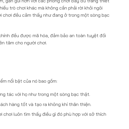
n, gần gũi hơn với các phòng chơi đầy đủ trang thiết
iều trò chơi khác mà không cần phải rời khỏi ngôi
ời chơi đều cảm thấy như đang ở trong một sòng bạc
i chính đều được mã hóa, đảm bảo an toàn tuyệt đối
ên tâm cho người chơi.
iểm nổi bật của nó bao gồm:
ương tác với họ như trong một sòng bạc thật.
ách hàng tốt và tạo ra không khí thân thiện.
i chơi luôn tìm thấy điều gì đó phù hợp với sở thích