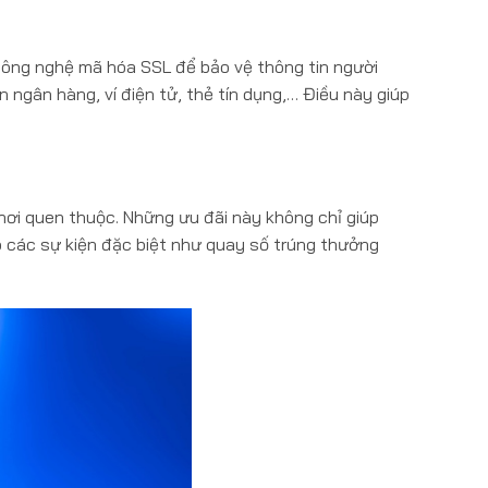
công nghệ mã hóa SSL để bảo vệ thông tin người
n ngân hàng, ví điện tử, thẻ tín dụng,… Điều này giúp
ơi quen thuộc. Những ưu đãi này không chỉ giúp
ào các sự kiện đặc biệt như quay số trúng thưởng