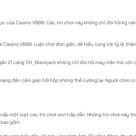
c của Casino VB88. Các trò chơi này không chỉ đòi hỏi kỹ năng
tại Casino VB88. Luật chơi đơn giản, dễ hiểu cùng với tỷ lệ th
gần 21 càng tốt, Blackjack không chỉ đòi hỏi may mắn mà còn
mang đến cảm giác hồi hộp không thể cưỡng lại. Người chơi có
 cấp một loạt các trò chơi slot hấp dẫn. Những trò chơi này
t bao gồm: