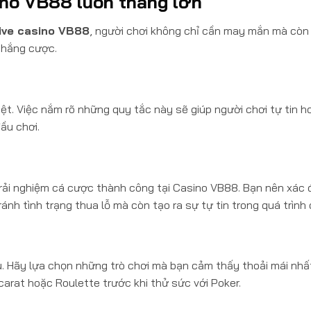
ino VB88 luôn thắng lớn
live casino VB88
, người chơi không chỉ cần may mắn mà còn 
thắng cược.
biệt. Việc nắm rõ những quy tắc này sẽ giúp người chơi tự tin h
ầu chơi.
trải nghiệm cá cược thành công tại Casino VB88. Bạn nên xác 
nh tình trạng thua lỗ mà còn tạo ra sự tự tin trong quá trình 
u. Hãy lựa chọn những trò chơi mà bạn cảm thấy thoải mái nhấ
carat hoặc Roulette trước khi thử sức với Poker.