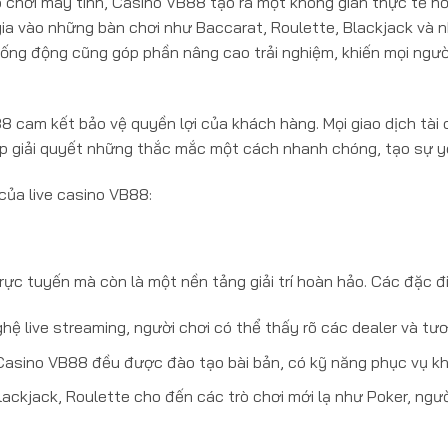
ò chơi máy tính, Casino VB88 tạo ra một không gian thực tế hơ
ia vào những bàn chơi như Baccarat, Roulette, Blackjack và nh
sống động cũng góp phần nâng cao trải nghiệm, khiến mọi ngư
88 cam kết bảo vệ quyền lợi của khách hàng. Mọi giao dịch tà
úp giải quyết những thắc mắc một cách nhanh chóng, tạo sự y
của live casino VB88:
ực tuyến mà còn là một nền tảng giải trí hoàn hảo. Các đặc đ
ghệ live streaming, người chơi có thể thấy rõ các dealer và t
 Casino VB88 đều được đào tạo bài bản, có kỹ năng phục vụ kh
lackjack, Roulette cho đến các trò chơi mới lạ như Poker, ngườ